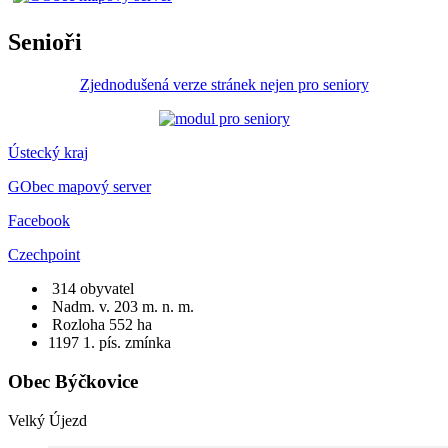
Senioři
Zjednodušená verze stránek nejen pro seniory
Ústecký kraj
GObec mapový server
Facebook
Czechpoint
314 obyvatel
Nadm. v. 203 m. n. m.
Rozloha 552 ha
1197
1. pís. zmínka
Obec Býčkovice
Velký Újezd