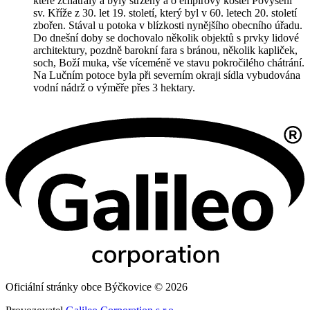
které zchátraly a byly strženy a o empírový kostel Povýšení
sv. Kříže z 30. let 19. století, který byl v 60. letech 20. století
zbořen. Stával u potoka v blízkosti nynějšího obecního úřadu.
Do dnešní doby se dochovalo několik objektů s prvky lidové
architektury, pozdně barokní fara s bránou, několik kapliček,
soch, Boží muka, vše víceméně ve stavu pokročilého chátrání.
Na Lučním potoce byla při severním okraji sídla vybudována
vodní nádrž o výměře přes 3 hektary.
Oficiální stránky obce Býčkovice © 2026