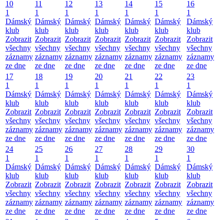
10
11
12
13
14
15
16
1
1
1
1
1
1
1
Dámský
Dámský
Dámský
Dámský
Dámský
Dámský
Dámský
klub
klub
klub
klub
klub
klub
klub
Zobrazit
Zobrazit
Zobrazit
Zobrazit
Zobrazit
Zobrazit
Zobrazit
všechny
všechny
všechny
všechny
všechny
všechny
všechny
záznamy
záznamy
záznamy
záznamy
záznamy
záznamy
záznamy
ze dne
ze dne
ze dne
ze dne
ze dne
ze dne
ze dne
17
18
19
20
21
22
23
1
1
1
1
1
1
1
Dámský
Dámský
Dámský
Dámský
Dámský
Dámský
Dámský
klub
klub
klub
klub
klub
klub
klub
Zobrazit
Zobrazit
Zobrazit
Zobrazit
Zobrazit
Zobrazit
Zobrazit
všechny
všechny
všechny
všechny
všechny
všechny
všechny
záznamy
záznamy
záznamy
záznamy
záznamy
záznamy
záznamy
ze dne
ze dne
ze dne
ze dne
ze dne
ze dne
ze dne
24
25
26
27
28
29
30
1
1
1
1
1
1
1
Dámský
Dámský
Dámský
Dámský
Dámský
Dámský
Dámský
klub
klub
klub
klub
klub
klub
klub
Zobrazit
Zobrazit
Zobrazit
Zobrazit
Zobrazit
Zobrazit
Zobrazit
všechny
všechny
všechny
všechny
všechny
všechny
všechny
záznamy
záznamy
záznamy
záznamy
záznamy
záznamy
záznamy
ze dne
ze dne
ze dne
ze dne
ze dne
ze dne
ze dne