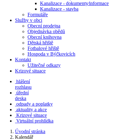
Kanalizace - dokumenty⁄informace
Kanalizace - stavba
Formuláře
Služby v obci
Obecní prodejna
Objednávka obědů
Obecní knihovna
Dětská hřiště
Fotbalové hřiště
Hospoda v Býčkovicích
Kontakt
Užitečné odkazy
Krizové situace
hlášení
rozhlasu
úřední
deska
odpady a poplatky
aktuality a akce
Krizové situace
Virtuální prohlídka
Úvodní stránka
Kalendář