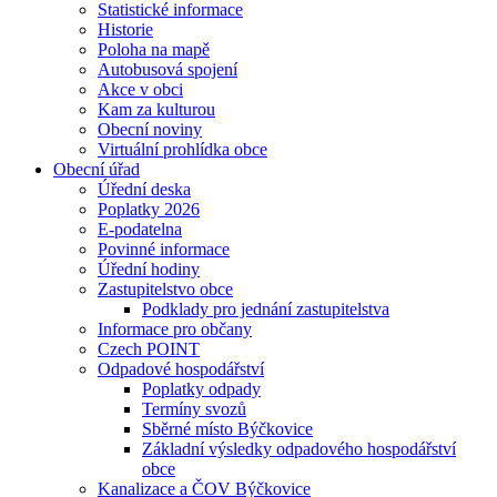
Statistické informace
Historie
Poloha na mapě
Autobusová spojení
Akce v obci
Kam za kulturou
Obecní noviny
Virtuální prohlídka obce
Obecní úřad
Úřední deska
Poplatky 2026
E-podatelna
Povinné informace
Úřední hodiny
Zastupitelstvo obce
Podklady pro jednání zastupitelstva
Informace pro občany
Czech POINT
Odpadové hospodářství
Poplatky odpady
Termíny svozů
Sběrné místo Býčkovice
Základní výsledky odpadového hospodářství
obce
Kanalizace a ČOV Býčkovice