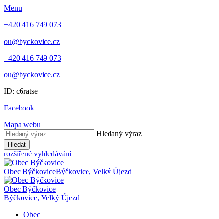
Menu
+420 416 749 073
ou@byckovice.cz
+420 416 749 073
ou@byckovice.cz
ID: c6ratse
Facebook
Mapa webu
Hledaný výraz
Hledat
rozšířené vyhledávání
Obec Býčkovice
Býčkovice, Velký Újezd
Obec Býčkovice
Býčkovice, Velký Újezd
Obec