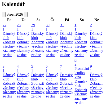
Kalendář
Srpen
2026
Po
Út
St
Čt
Pá
So
Ne
27
28
29
30
31
1
2
1
1
1
1
1
1
1
Dámský
Dámský
Dámský
Dámský
Dámský
Dámský
Dámský
klub
klub
klub
klub
klub
klub
klub
Zobrazit
Zobrazit
Zobrazit
Zobrazit
Zobrazit
Zobrazit
Zobrazit
všechny
všechny
všechny
všechny
všechny
všechny
všechny
záznamy
záznamy
záznamy
záznamy
záznamy
záznamy
záznamy
ze dne
ze dne
ze dne
ze dne
ze dne
ze dne
ze dne
8
2
3
4
5
6
7
9
Promítání
1
1
1
1
1
1
letního
Dámský
Dámský
Dámský
Dámský
Dámský
Dámský
kina
klub
klub
klub
klub
klub
klub
Dámský
Zobrazit
Zobrazit
Zobrazit
Zobrazit
Zobrazit
Zobrazit
klub
všechny
všechny
všechny
všechny
všechny
všechny
Zobrazit
záznamy
záznamy
záznamy
záznamy
záznamy
záznamy
všechny
ze dne
ze dne
ze dne
ze dne
ze dne
ze dne
záznamy
ze dne