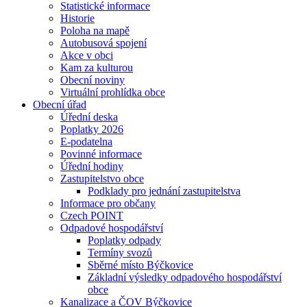
Statistické informace
Historie
Poloha na mapě
Autobusová spojení
Akce v obci
Kam za kulturou
Obecní noviny
Virtuální prohlídka obce
Obecní úřad
Úřední deska
Poplatky 2026
E-podatelna
Povinné informace
Úřední hodiny
Zastupitelstvo obce
Podklady pro jednání zastupitelstva
Informace pro občany
Czech POINT
Odpadové hospodářství
Poplatky odpady
Termíny svozů
Sběrné místo Býčkovice
Základní výsledky odpadového hospodářství
obce
Kanalizace a ČOV Býčkovice