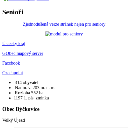
Senioři
Zjednodušená verze stránek nejen pro seniory
Ústecký kraj
GObec mapový server
Facebook
Czechpoint
314 obyvatel
Nadm. v. 203 m. n. m.
Rozloha 552 ha
1197
1. pís. zmínka
Obec Býčkovice
Velký Újezd