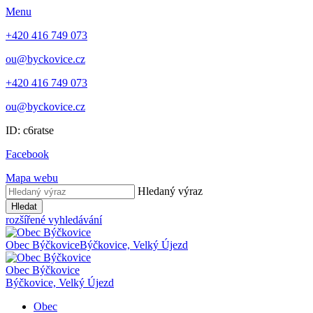
Menu
+420 416 749 073
ou@byckovice.cz
+420 416 749 073
ou@byckovice.cz
ID: c6ratse
Facebook
Mapa webu
Hledaný výraz
Hledat
rozšířené vyhledávání
Obec Býčkovice
Býčkovice, Velký Újezd
Obec Býčkovice
Býčkovice, Velký Újezd
Obec