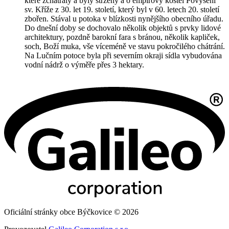
které zchátraly a byly strženy a o empírový kostel Povýšení
sv. Kříže z 30. let 19. století, který byl v 60. letech 20. století
zbořen. Stával u potoka v blízkosti nynějšího obecního úřadu.
Do dnešní doby se dochovalo několik objektů s prvky lidové
architektury, pozdně barokní fara s bránou, několik kapliček,
soch, Boží muka, vše víceméně ve stavu pokročilého chátrání.
Na Lučním potoce byla při severním okraji sídla vybudována
vodní nádrž o výměře přes 3 hektary.
Oficiální stránky obce Býčkovice © 2026