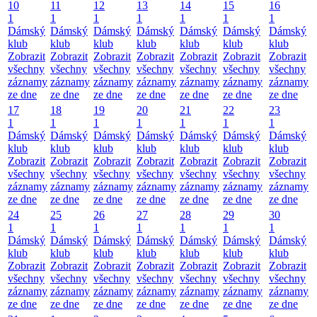
10
11
12
13
14
15
16
1
1
1
1
1
1
1
Dámský
Dámský
Dámský
Dámský
Dámský
Dámský
Dámský
klub
klub
klub
klub
klub
klub
klub
Zobrazit
Zobrazit
Zobrazit
Zobrazit
Zobrazit
Zobrazit
Zobrazit
všechny
všechny
všechny
všechny
všechny
všechny
všechny
záznamy
záznamy
záznamy
záznamy
záznamy
záznamy
záznamy
ze dne
ze dne
ze dne
ze dne
ze dne
ze dne
ze dne
17
18
19
20
21
22
23
1
1
1
1
1
1
1
Dámský
Dámský
Dámský
Dámský
Dámský
Dámský
Dámský
klub
klub
klub
klub
klub
klub
klub
Zobrazit
Zobrazit
Zobrazit
Zobrazit
Zobrazit
Zobrazit
Zobrazit
všechny
všechny
všechny
všechny
všechny
všechny
všechny
záznamy
záznamy
záznamy
záznamy
záznamy
záznamy
záznamy
ze dne
ze dne
ze dne
ze dne
ze dne
ze dne
ze dne
24
25
26
27
28
29
30
1
1
1
1
1
1
1
Dámský
Dámský
Dámský
Dámský
Dámský
Dámský
Dámský
klub
klub
klub
klub
klub
klub
klub
Zobrazit
Zobrazit
Zobrazit
Zobrazit
Zobrazit
Zobrazit
Zobrazit
všechny
všechny
všechny
všechny
všechny
všechny
všechny
záznamy
záznamy
záznamy
záznamy
záznamy
záznamy
záznamy
ze dne
ze dne
ze dne
ze dne
ze dne
ze dne
ze dne