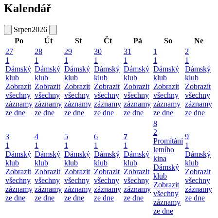
Kalendář
Srpen
2026
Po
Út
St
Čt
Pá
So
Ne
27
28
29
30
31
1
2
1
1
1
1
1
1
1
Dámský
Dámský
Dámský
Dámský
Dámský
Dámský
Dámský
klub
klub
klub
klub
klub
klub
klub
Zobrazit
Zobrazit
Zobrazit
Zobrazit
Zobrazit
Zobrazit
Zobrazit
všechny
všechny
všechny
všechny
všechny
všechny
všechny
záznamy
záznamy
záznamy
záznamy
záznamy
záznamy
záznamy
ze dne
ze dne
ze dne
ze dne
ze dne
ze dne
ze dne
8
2
3
4
5
6
7
9
Promítání
1
1
1
1
1
1
letního
Dámský
Dámský
Dámský
Dámský
Dámský
Dámský
kina
klub
klub
klub
klub
klub
klub
Dámský
Zobrazit
Zobrazit
Zobrazit
Zobrazit
Zobrazit
Zobrazit
klub
všechny
všechny
všechny
všechny
všechny
všechny
Zobrazit
záznamy
záznamy
záznamy
záznamy
záznamy
záznamy
všechny
ze dne
ze dne
ze dne
ze dne
ze dne
ze dne
záznamy
ze dne