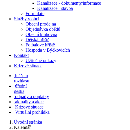
Kanalizace - dokumenty⁄informace
Kanalizace - stavba
Formuláře
Služby v obci
Obecní prodejna
Objednávka obědů
Obecní knihovna
Dětská hřiště
Fotbalové hřiště
Hospoda v Býčkovicích
Kontakt
Užitečné odkazy
Krizové situace
hlášení
rozhlasu
úřední
deska
odpady a poplatky
aktuality a akce
Krizové situace
Virtuální prohlídka
Úvodní stránka
Kalendář