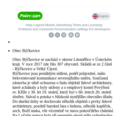
Obec Býčkovice
Obec Býčkovice se nachází v okrese Litoměřice v Ústeckém
kraji. V roce 2017 zde žilo 307 obyvatel. Skládá se ze 2 částí
- Býčkovice a Velký Újezd.
Býčkovice jsou protáhlým sídlem, podél průjezdné, málo
frekventované komunikace severojižního směru. Současná
zástavba je silně ochuzena o řadu objektů lidové architektury,
které zchátraly a byly strženy a o empírový kostel Povýšení
sv. Kříže z 30. let 19. století, který byl v 60. letech 20. století
zbořen. Stával u potoka v blízkosti nynějšího obecního úřadu.
Do dnešní doby se dochovalo několik objektů s prvky lidové
architektury, pozdně barokní fara s bránou, několik kapliček,
soch, Boží muka, vše víceméně ve stavu pokročilého chátrání.
Na Lučním potoce byla při severním okraji sídla vybudována