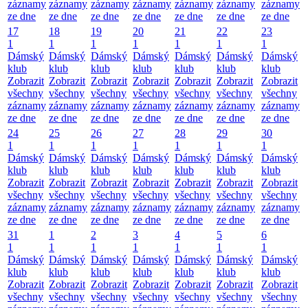
záznamy
záznamy
záznamy
záznamy
záznamy
záznamy
záznamy
ze dne
ze dne
ze dne
ze dne
ze dne
ze dne
ze dne
17
18
19
20
21
22
23
1
1
1
1
1
1
1
Dámský
Dámský
Dámský
Dámský
Dámský
Dámský
Dámský
klub
klub
klub
klub
klub
klub
klub
Zobrazit
Zobrazit
Zobrazit
Zobrazit
Zobrazit
Zobrazit
Zobrazit
všechny
všechny
všechny
všechny
všechny
všechny
všechny
záznamy
záznamy
záznamy
záznamy
záznamy
záznamy
záznamy
ze dne
ze dne
ze dne
ze dne
ze dne
ze dne
ze dne
24
25
26
27
28
29
30
1
1
1
1
1
1
1
Dámský
Dámský
Dámský
Dámský
Dámský
Dámský
Dámský
klub
klub
klub
klub
klub
klub
klub
Zobrazit
Zobrazit
Zobrazit
Zobrazit
Zobrazit
Zobrazit
Zobrazit
všechny
všechny
všechny
všechny
všechny
všechny
všechny
záznamy
záznamy
záznamy
záznamy
záznamy
záznamy
záznamy
ze dne
ze dne
ze dne
ze dne
ze dne
ze dne
ze dne
31
1
2
3
4
5
6
1
1
1
1
1
1
1
Dámský
Dámský
Dámský
Dámský
Dámský
Dámský
Dámský
klub
klub
klub
klub
klub
klub
klub
Zobrazit
Zobrazit
Zobrazit
Zobrazit
Zobrazit
Zobrazit
Zobrazit
všechny
všechny
všechny
všechny
všechny
všechny
všechny