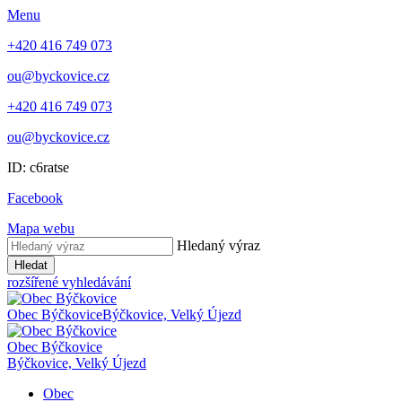
Menu
+420 416 749 073
ou@byckovice.cz
+420 416 749 073
ou@byckovice.cz
ID: c6ratse
Facebook
Mapa webu
Hledaný výraz
Hledat
rozšířené vyhledávání
Obec Býčkovice
Býčkovice, Velký Újezd
Obec Býčkovice
Býčkovice, Velký Újezd
Obec