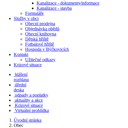
Kanalizace - dokumenty⁄informace
Kanalizace - stavba
Formuláře
Služby v obci
Obecní prodejna
Objednávka obědů
Obecní knihovna
Dětská hřiště
Fotbalové hřiště
Hospoda v Býčkovicích
Kontakt
Užitečné odkazy
Krizové situace
hlášení
rozhlasu
úřední
deska
odpady a poplatky
aktuality a akce
Krizové situace
Virtuální prohlídka
Úvodní stránka
Obec