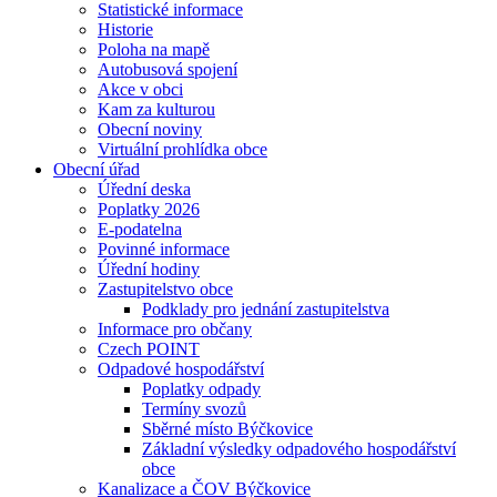
Statistické informace
Historie
Poloha na mapě
Autobusová spojení
Akce v obci
Kam za kulturou
Obecní noviny
Virtuální prohlídka obce
Obecní úřad
Úřední deska
Poplatky 2026
E-podatelna
Povinné informace
Úřední hodiny
Zastupitelstvo obce
Podklady pro jednání zastupitelstva
Informace pro občany
Czech POINT
Odpadové hospodářství
Poplatky odpady
Termíny svozů
Sběrné místo Býčkovice
Základní výsledky odpadového hospodářství
obce
Kanalizace a ČOV Býčkovice