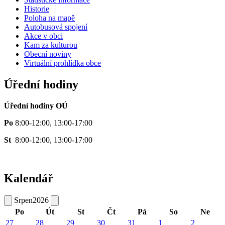
Historie
Poloha na mapě
Autobusová spojení
Akce v obci
Kam za kulturou
Obecní noviny
Virtuální prohlídka obce
Úřední hodiny
Úřední hodiny OÚ
Po
8:00-12:00, 13:00-17:00
St
8:00-12:00, 13:00-17:00
Kalendář
Srpen
2026
Po
Út
St
Čt
Pá
So
Ne
27
28
29
30
31
1
2