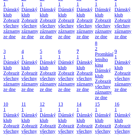
1
1
1
1
1
1
1
Dámský
Dámský
Dámský
Dámský
Dámský
Dámský
Dámský
klub
klub
klub
klub
klub
klub
klub
Zobrazit
Zobrazit
Zobrazit
Zobrazit
Zobrazit
Zobrazit
Zobrazit
všechny
všechny
všechny
všechny
všechny
všechny
všechny
záznamy
záznamy
záznamy
záznamy
záznamy
záznamy
záznamy
ze dne
ze dne
ze dne
ze dne
ze dne
ze dne
ze dne
8
2
3
4
5
6
7
9
Promítání
1
1
1
1
1
1
letního
Dámský
Dámský
Dámský
Dámský
Dámský
Dámský
kina
klub
klub
klub
klub
klub
klub
Dámský
Zobrazit
Zobrazit
Zobrazit
Zobrazit
Zobrazit
Zobrazit
klub
všechny
všechny
všechny
všechny
všechny
všechny
Zobrazit
záznamy
záznamy
záznamy
záznamy
záznamy
záznamy
všechny
ze dne
ze dne
ze dne
ze dne
ze dne
ze dne
záznamy
ze dne
10
11
12
13
14
15
16
1
1
1
1
1
1
1
Dámský
Dámský
Dámský
Dámský
Dámský
Dámský
Dámský
klub
klub
klub
klub
klub
klub
klub
Zobrazit
Zobrazit
Zobrazit
Zobrazit
Zobrazit
Zobrazit
Zobrazit
všechny
všechny
všechny
všechny
všechny
všechny
všechny