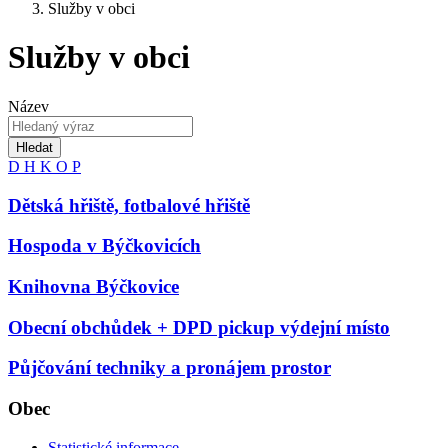
Služby v obci
Služby v obci
Název
Hledat
D
H
K
O
P
Dětská hřiště, fotbalové hřiště
Hospoda v Býčkovicích
Knihovna Býčkovice
Obecní obchůdek + DPD pickup výdejní místo
Půjčování techniky a pronájem prostor
Obec
Statistické informace