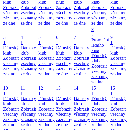
klub
klub
klub
klub
klub
klub
klub
Zobrazit
Zobrazit
Zobrazit
Zobrazit
Zobrazit
Zobrazit
Zobrazit
všechny
všechny
všechny
všechny
všechny
všechny
všechny
záznamy
záznamy
záznamy
záznamy
záznamy
záznamy
záznamy
ze dne
ze dne
ze dne
ze dne
ze dne
ze dne
ze dne
8
2
3
4
5
6
7
9
Promítání
1
1
1
1
1
1
letního
Dámský
Dámský
Dámský
Dámský
Dámský
Dámský
kina
klub
klub
klub
klub
klub
klub
Dámský
Zobrazit
Zobrazit
Zobrazit
Zobrazit
Zobrazit
Zobrazit
klub
všechny
všechny
všechny
všechny
všechny
všechny
Zobrazit
záznamy
záznamy
záznamy
záznamy
záznamy
záznamy
všechny
ze dne
ze dne
ze dne
ze dne
ze dne
ze dne
záznamy
ze dne
10
11
12
13
14
15
16
1
1
1
1
1
1
1
Dámský
Dámský
Dámský
Dámský
Dámský
Dámský
Dámský
klub
klub
klub
klub
klub
klub
klub
Zobrazit
Zobrazit
Zobrazit
Zobrazit
Zobrazit
Zobrazit
Zobrazit
všechny
všechny
všechny
všechny
všechny
všechny
všechny
záznamy
záznamy
záznamy
záznamy
záznamy
záznamy
záznamy
ze dne
ze dne
ze dne
ze dne
ze dne
ze dne
ze dne