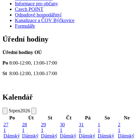
Informace pro občany
Czech POINT
Odpadové hospodářství
Kanalizace a ČOV Býčkovice
Formuláře
Úřední hodiny
Úřední hodiny OÚ
Po
8:00-12:00, 13:00-17:00
St
8:00-12:00, 13:00-17:00
Kalendář
Srpen
2026
Po
Út
St
Čt
Pá
So
Ne
27
28
29
30
31
1
2
1
1
1
1
1
1
1
Dámský
Dámský
Dámský
Dámský
Dámský
Dámský
Dámský