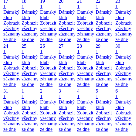
17
18
19
20
21
22
23
1
1
1
1
1
1
1
Dámský
Dámský
Dámský
Dámský
Dámský
Dámský
Dámský
klub
klub
klub
klub
klub
klub
klub
Zobrazit
Zobrazit
Zobrazit
Zobrazit
Zobrazit
Zobrazit
Zobrazit
všechny
všechny
všechny
všechny
všechny
všechny
všechny
záznamy
záznamy
záznamy
záznamy
záznamy
záznamy
záznamy
ze dne
ze dne
ze dne
ze dne
ze dne
ze dne
ze dne
24
25
26
27
28
29
30
1
1
1
1
1
1
1
Dámský
Dámský
Dámský
Dámský
Dámský
Dámský
Dámský
klub
klub
klub
klub
klub
klub
klub
Zobrazit
Zobrazit
Zobrazit
Zobrazit
Zobrazit
Zobrazit
Zobrazit
všechny
všechny
všechny
všechny
všechny
všechny
všechny
záznamy
záznamy
záznamy
záznamy
záznamy
záznamy
záznamy
ze dne
ze dne
ze dne
ze dne
ze dne
ze dne
ze dne
31
1
2
3
4
5
6
1
1
1
1
1
1
1
Dámský
Dámský
Dámský
Dámský
Dámský
Dámský
Dámský
klub
klub
klub
klub
klub
klub
klub
Zobrazit
Zobrazit
Zobrazit
Zobrazit
Zobrazit
Zobrazit
Zobrazit
všechny
všechny
všechny
všechny
všechny
všechny
všechny
záznamy
záznamy
záznamy
záznamy
záznamy
záznamy
záznamy
ze dne
ze dne
ze dne
ze dne
ze dne
ze dne
ze dne