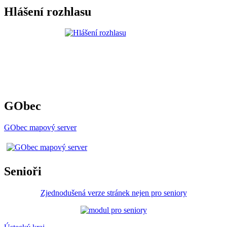
Hlášení rozhlasu
GObec
GObec mapový server
Senioři
Zjednodušená verze stránek nejen pro seniory