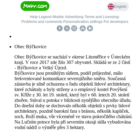
Obec Býčkovice
Obec Býčkovice se nachází v okrese Litoměřice v Ústeckém
kraji. V roce 2017 zde žilo 307 obyvatel. Skládá se ze 2 částí
- Býčkovice a Velký Újezd.
Býčkovice jsou protáhlým sídlem, podél průjezdné, málo
frekventované komunikace severojižního směru. Současná
zástavba je silně ochuzena o řadu objektů lidové architektury,
které zchátraly a byly strženy a o empírový kostel Povýšení
sv. Kříže z 30. let 19. století, který byl v 60. letech 20. století
zbořen. Stával u potoka v blízkosti nynějšího obecního úřadu.
Do dnešní doby se dochovalo několik objektů s prvky lidové
architektury, pozdně barokní fara s bránou, několik kapliček,
soch, Boží muka, vše víceméně ve stavu pokročilého chátrání.
Na Lučním potoce byla při severním okraji sídla vybudována
vodní nádrž o výměře přes 3 hektary.