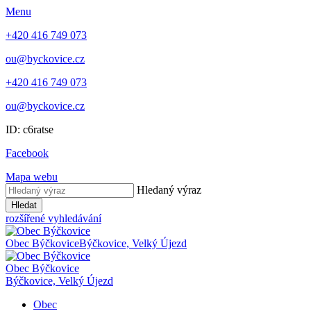
Menu
+420 416 749 073
ou@byckovice.cz
+420 416 749 073
ou@byckovice.cz
ID: c6ratse
Facebook
Mapa webu
Hledaný výraz
Hledat
rozšířené vyhledávání
Obec Býčkovice
Býčkovice, Velký Újezd
Obec Býčkovice
Býčkovice, Velký Újezd
Obec