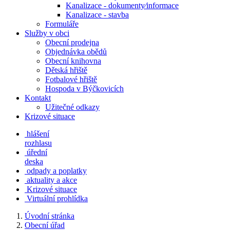
Kanalizace - dokumenty⁄informace
Kanalizace - stavba
Formuláře
Služby v obci
Obecní prodejna
Objednávka obědů
Obecní knihovna
Dětská hřiště
Fotbalové hřiště
Hospoda v Býčkovicích
Kontakt
Užitečné odkazy
Krizové situace
hlášení
rozhlasu
úřední
deska
odpady a poplatky
aktuality a akce
Krizové situace
Virtuální prohlídka
Úvodní stránka
Obecní úřad