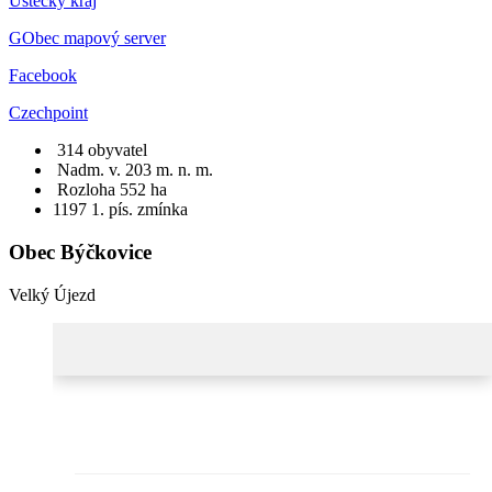
Ústecký kraj
GObec mapový server
Facebook
Czechpoint
314 obyvatel
Nadm. v. 203 m. n. m.
Rozloha 552 ha
1197
1. pís. zmínka
Obec Býčkovice
Velký Újezd