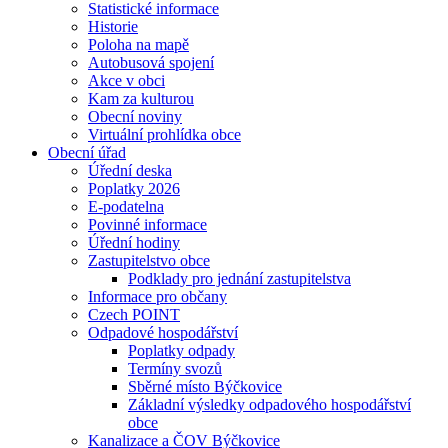
Statistické informace
Historie
Poloha na mapě
Autobusová spojení
Akce v obci
Kam za kulturou
Obecní noviny
Virtuální prohlídka obce
Obecní úřad
Úřední deska
Poplatky 2026
E-podatelna
Povinné informace
Úřední hodiny
Zastupitelstvo obce
Podklady pro jednání zastupitelstva
Informace pro občany
Czech POINT
Odpadové hospodářství
Poplatky odpady
Termíny svozů
Sběrné místo Býčkovice
Základní výsledky odpadového hospodářství
obce
Kanalizace a ČOV Býčkovice