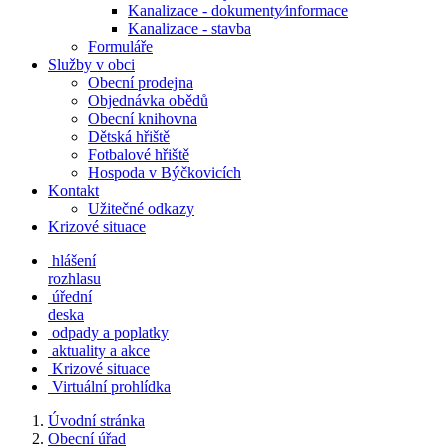
Kanalizace - dokumenty⁄informace
Kanalizace - stavba
Formuláře
Služby v obci
Obecní prodejna
Objednávka obědů
Obecní knihovna
Dětská hřiště
Fotbalové hřiště
Hospoda v Býčkovicích
Kontakt
Užitečné odkazy
Krizové situace
hlášení
rozhlasu
úřední
deska
odpady a poplatky
aktuality a akce
Krizové situace
Virtuální prohlídka
Úvodní stránka
Obecní úřad