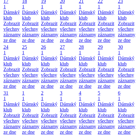
17
18
19
20
21
22
23
1
1
1
1
1
1
1
Dámský
Dámský
Dámský
Dámský
Dámský
Dámský
Dámský
klub
klub
klub
klub
klub
klub
klub
Zobrazit
Zobrazit
Zobrazit
Zobrazit
Zobrazit
Zobrazit
Zobrazit
všechny
všechny
všechny
všechny
všechny
všechny
všechny
záznamy
záznamy
záznamy
záznamy
záznamy
záznamy
záznamy
ze dne
ze dne
ze dne
ze dne
ze dne
ze dne
ze dne
24
25
26
27
28
29
30
1
1
1
1
1
1
1
Dámský
Dámský
Dámský
Dámský
Dámský
Dámský
Dámský
klub
klub
klub
klub
klub
klub
klub
Zobrazit
Zobrazit
Zobrazit
Zobrazit
Zobrazit
Zobrazit
Zobrazit
všechny
všechny
všechny
všechny
všechny
všechny
všechny
záznamy
záznamy
záznamy
záznamy
záznamy
záznamy
záznamy
ze dne
ze dne
ze dne
ze dne
ze dne
ze dne
ze dne
31
1
2
3
4
5
6
1
1
1
1
1
1
1
Dámský
Dámský
Dámský
Dámský
Dámský
Dámský
Dámský
klub
klub
klub
klub
klub
klub
klub
Zobrazit
Zobrazit
Zobrazit
Zobrazit
Zobrazit
Zobrazit
Zobrazit
všechny
všechny
všechny
všechny
všechny
všechny
všechny
záznamy
záznamy
záznamy
záznamy
záznamy
záznamy
záznamy
ze dne
ze dne
ze dne
ze dne
ze dne
ze dne
ze dne