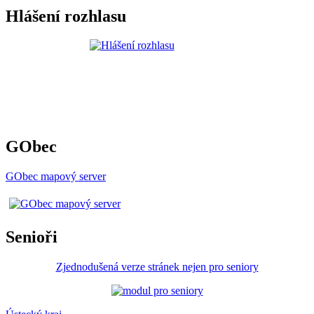
Hlášení rozhlasu
GObec
GObec mapový server
Senioři
Zjednodušená verze stránek nejen pro seniory