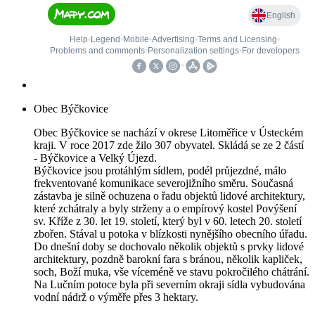
Obec Býčkovice
Obec Býčkovice se nachází v okrese Litoměřice v Ústeckém
kraji. V roce 2017 zde žilo 307 obyvatel. Skládá se ze 2 částí
- Býčkovice a Velký Újezd.
Býčkovice jsou protáhlým sídlem, podél průjezdné, málo
frekventované komunikace severojižního směru. Současná
zástavba je silně ochuzena o řadu objektů lidové architektury,
které zchátraly a byly strženy a o empírový kostel Povýšení
sv. Kříže z 30. let 19. století, který byl v 60. letech 20. století
zbořen. Stával u potoka v blízkosti nynějšího obecního úřadu.
Do dnešní doby se dochovalo několik objektů s prvky lidové
architektury, pozdně barokní fara s bránou, několik kapliček,
soch, Boží muka, vše víceméně ve stavu pokročilého chátrání.
Na Lučním potoce byla při severním okraji sídla vybudována
vodní nádrž o výměře přes 3 hektary.