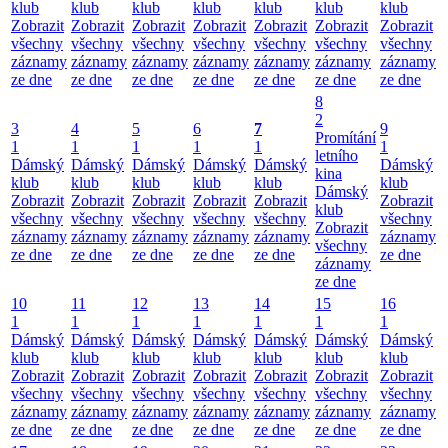
klub
klub
klub
klub
klub
klub
klub
Zobrazit
Zobrazit
Zobrazit
Zobrazit
Zobrazit
Zobrazit
Zobrazit
všechny
všechny
všechny
všechny
všechny
všechny
všechny
záznamy
záznamy
záznamy
záznamy
záznamy
záznamy
záznamy
ze dne
ze dne
ze dne
ze dne
ze dne
ze dne
ze dne
8
2
3
4
5
6
7
9
Promítání
1
1
1
1
1
1
letního
Dámský
Dámský
Dámský
Dámský
Dámský
Dámský
kina
klub
klub
klub
klub
klub
klub
Dámský
Zobrazit
Zobrazit
Zobrazit
Zobrazit
Zobrazit
Zobrazit
klub
všechny
všechny
všechny
všechny
všechny
všechny
Zobrazit
záznamy
záznamy
záznamy
záznamy
záznamy
záznamy
všechny
ze dne
ze dne
ze dne
ze dne
ze dne
ze dne
záznamy
ze dne
10
11
12
13
14
15
16
1
1
1
1
1
1
1
Dámský
Dámský
Dámský
Dámský
Dámský
Dámský
Dámský
klub
klub
klub
klub
klub
klub
klub
Zobrazit
Zobrazit
Zobrazit
Zobrazit
Zobrazit
Zobrazit
Zobrazit
všechny
všechny
všechny
všechny
všechny
všechny
všechny
záznamy
záznamy
záznamy
záznamy
záznamy
záznamy
záznamy
ze dne
ze dne
ze dne
ze dne
ze dne
ze dne
ze dne