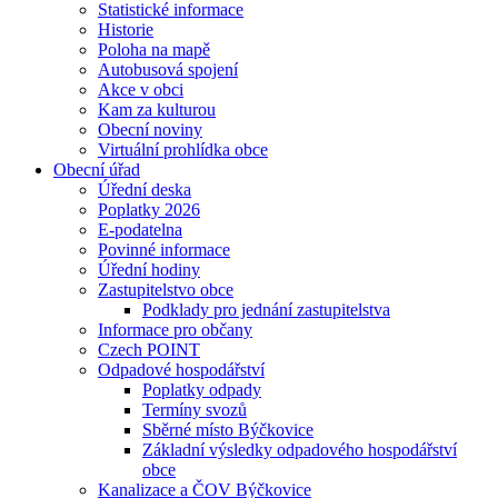
Statistické informace
Historie
Poloha na mapě
Autobusová spojení
Akce v obci
Kam za kulturou
Obecní noviny
Virtuální prohlídka obce
Obecní úřad
Úřední deska
Poplatky 2026
E-podatelna
Povinné informace
Úřední hodiny
Zastupitelstvo obce
Podklady pro jednání zastupitelstva
Informace pro občany
Czech POINT
Odpadové hospodářství
Poplatky odpady
Termíny svozů
Sběrné místo Býčkovice
Základní výsledky odpadového hospodářství
obce
Kanalizace a ČOV Býčkovice