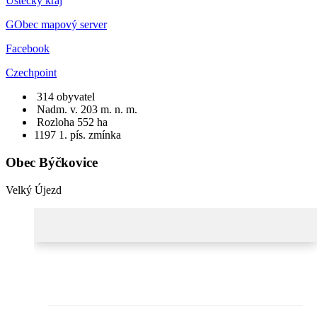
Ústecký kraj
GObec mapový server
Facebook
Czechpoint
314 obyvatel
Nadm. v. 203 m. n. m.
Rozloha 552 ha
1197
1. pís. zmínka
Obec Býčkovice
Velký Újezd