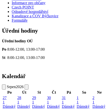
Informace pro občany
Czech POINT
Odpadové hospodářství
Kanalizace a ČOV Býčkovice
Formuláře
Úřední hodiny
Úřední hodiny OÚ
Po
8:00-12:00, 13:00-17:00
St
8:00-12:00, 13:00-17:00
Kalendář
Srpen
2026
Po
Út
St
Čt
Pá
So
Ne
27
28
29
30
31
1
2
1
1
1
1
1
1
1
Dámský
Dámský
Dámský
Dámský
Dámský
Dámský
Dámský