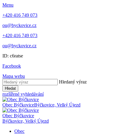
Menu
+420 416 749 073
ou@byckovice.cz
+420 416 749 073
ou@byckovice.cz
ID: c6ratse
Facebook
Mapa webu
Hledaný výraz
Hledat
rozšířené vyhledávání
Obec Býčkovice
Býčkovice, Velký Újezd
Obec Býčkovice
Býčkovice, Velký Újezd
Obec