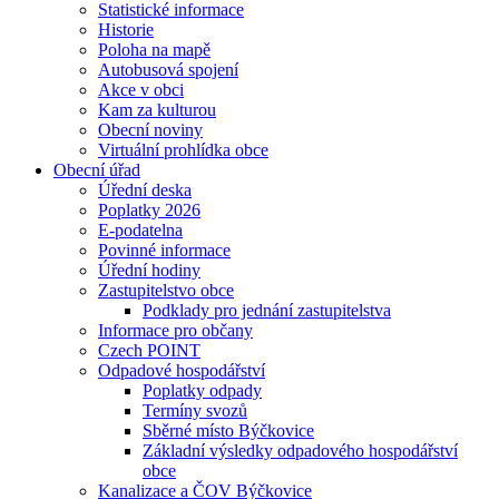
Statistické informace
Historie
Poloha na mapě
Autobusová spojení
Akce v obci
Kam za kulturou
Obecní noviny
Virtuální prohlídka obce
Obecní úřad
Úřední deska
Poplatky 2026
E-podatelna
Povinné informace
Úřední hodiny
Zastupitelstvo obce
Podklady pro jednání zastupitelstva
Informace pro občany
Czech POINT
Odpadové hospodářství
Poplatky odpady
Termíny svozů
Sběrné místo Býčkovice
Základní výsledky odpadového hospodářství
obce
Kanalizace a ČOV Býčkovice