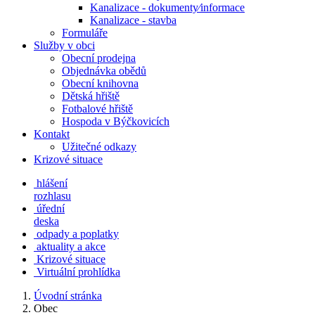
Kanalizace - dokumenty⁄informace
Kanalizace - stavba
Formuláře
Služby v obci
Obecní prodejna
Objednávka obědů
Obecní knihovna
Dětská hřiště
Fotbalové hřiště
Hospoda v Býčkovicích
Kontakt
Užitečné odkazy
Krizové situace
hlášení
rozhlasu
úřední
deska
odpady a poplatky
aktuality a akce
Krizové situace
Virtuální prohlídka
Úvodní stránka
Obec