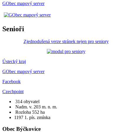
GObec mapový server
Senioři
Zjednodušená verze stránek nejen pro seniory
Ústecký kraj
GObec mapový server
Facebook
Czechpoint
314 obyvatel
Nadm. v. 203 m. n. m.
Rozloha 552 ha
1197
1. pís. zmínka
Obec Býčkovice