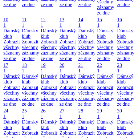
všechny
ze dne
ze dne
ze dne
ze dne
ze dne
ze dne
záznamy
ze dne
10
11
12
13
14
15
16
1
1
1
1
1
1
1
Dámský
Dámský
Dámský
Dámský
Dámský
Dámský
Dámský
klub
klub
klub
klub
klub
klub
klub
Zobrazit
Zobrazit
Zobrazit
Zobrazit
Zobrazit
Zobrazit
Zobrazit
všechny
všechny
všechny
všechny
všechny
všechny
všechny
záznamy
záznamy
záznamy
záznamy
záznamy
záznamy
záznamy
ze dne
ze dne
ze dne
ze dne
ze dne
ze dne
ze dne
17
18
19
20
21
22
23
1
1
1
1
1
1
1
Dámský
Dámský
Dámský
Dámský
Dámský
Dámský
Dámský
klub
klub
klub
klub
klub
klub
klub
Zobrazit
Zobrazit
Zobrazit
Zobrazit
Zobrazit
Zobrazit
Zobrazit
všechny
všechny
všechny
všechny
všechny
všechny
všechny
záznamy
záznamy
záznamy
záznamy
záznamy
záznamy
záznamy
ze dne
ze dne
ze dne
ze dne
ze dne
ze dne
ze dne
24
25
26
27
28
29
30
1
1
1
1
1
1
1
Dámský
Dámský
Dámský
Dámský
Dámský
Dámský
Dámský
klub
klub
klub
klub
klub
klub
klub
Zobrazit
Zobrazit
Zobrazit
Zobrazit
Zobrazit
Zobrazit
Zobrazit