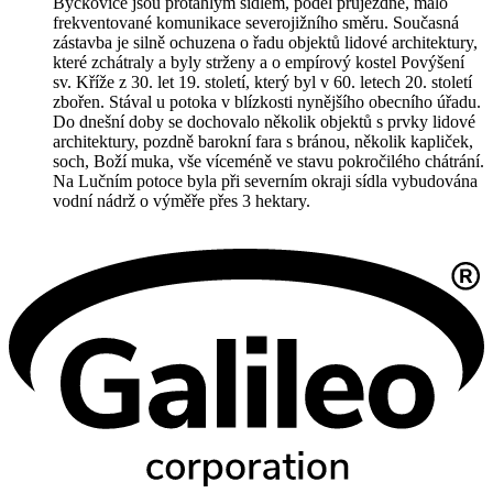
Býčkovice jsou protáhlým sídlem, podél průjezdné, málo
frekventované komunikace severojižního směru. Současná
zástavba je silně ochuzena o řadu objektů lidové architektury,
které zchátraly a byly strženy a o empírový kostel Povýšení
sv. Kříže z 30. let 19. století, který byl v 60. letech 20. století
zbořen. Stával u potoka v blízkosti nynějšího obecního úřadu.
Do dnešní doby se dochovalo několik objektů s prvky lidové
architektury, pozdně barokní fara s bránou, několik kapliček,
soch, Boží muka, vše víceméně ve stavu pokročilého chátrání.
Na Lučním potoce byla při severním okraji sídla vybudována
vodní nádrž o výměře přes 3 hektary.