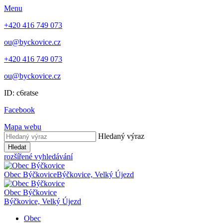
Menu
+420 416 749 073
ou@byckovice.cz
+420 416 749 073
ou@byckovice.cz
ID: c6ratse
Facebook
Mapa webu
Hledaný výraz
Hledat
rozšířené vyhledávání
Obec Býčkovice
Býčkovice, Velký Újezd
Obec Býčkovice
Býčkovice, Velký Újezd
Obec