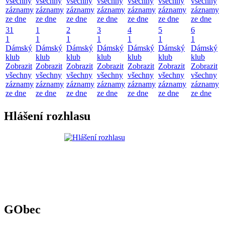
všechny
všechny
všechny
všechny
všechny
všechny
všechny
záznamy
záznamy
záznamy
záznamy
záznamy
záznamy
záznamy
ze dne
ze dne
ze dne
ze dne
ze dne
ze dne
ze dne
31
1
2
3
4
5
6
1
1
1
1
1
1
1
Dámský
Dámský
Dámský
Dámský
Dámský
Dámský
Dámský
klub
klub
klub
klub
klub
klub
klub
Zobrazit
Zobrazit
Zobrazit
Zobrazit
Zobrazit
Zobrazit
Zobrazit
všechny
všechny
všechny
všechny
všechny
všechny
všechny
záznamy
záznamy
záznamy
záznamy
záznamy
záznamy
záznamy
ze dne
ze dne
ze dne
ze dne
ze dne
ze dne
ze dne
Hlášení rozhlasu
GObec