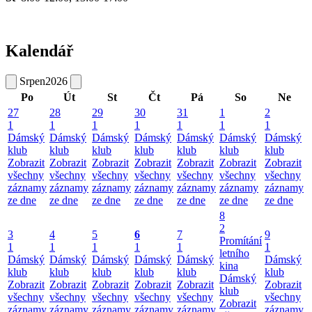
Kalendář
Srpen
2026
Po
Út
St
Čt
Pá
So
Ne
27
28
29
30
31
1
2
1
1
1
1
1
1
1
Dámský
Dámský
Dámský
Dámský
Dámský
Dámský
Dámský
klub
klub
klub
klub
klub
klub
klub
Zobrazit
Zobrazit
Zobrazit
Zobrazit
Zobrazit
Zobrazit
Zobrazit
všechny
všechny
všechny
všechny
všechny
všechny
všechny
záznamy
záznamy
záznamy
záznamy
záznamy
záznamy
záznamy
ze dne
ze dne
ze dne
ze dne
ze dne
ze dne
ze dne
8
2
3
4
5
6
7
9
Promítání
1
1
1
1
1
1
letního
Dámský
Dámský
Dámský
Dámský
Dámský
Dámský
kina
klub
klub
klub
klub
klub
klub
Dámský
Zobrazit
Zobrazit
Zobrazit
Zobrazit
Zobrazit
Zobrazit
klub
všechny
všechny
všechny
všechny
všechny
všechny
Zobrazit
záznamy
záznamy
záznamy
záznamy
záznamy
záznamy